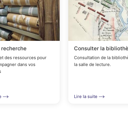
p
r
i
n
c
a recherche
Consulter la biblioth
i
 et des ressources pour
Consultation de la bibliot
p
mpagner dans vos
la salle de lecture.
s
a
l
e
e
Lire la suite