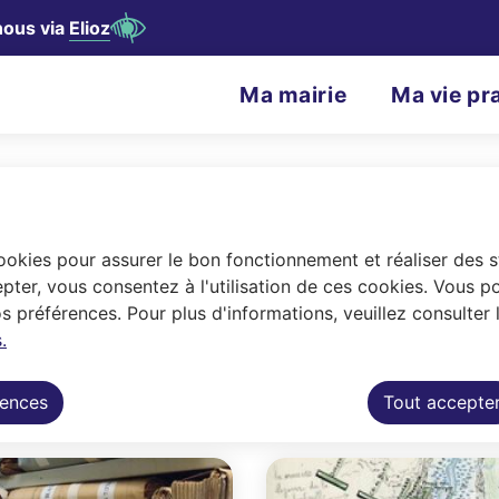
nous via
Elioz
contenu principal
Consulter le plan du site
N
Ma mairie
Ma vie pr
Menu principal
a
v
i
g
cookies pour assurer le bon fonctionnement et réaliser des st
e
Rechercher
a
pter, vous consentez à l'utilisation de ces cookies. Vous p
 préférences. Pour plus d'informations, veuillez consulter 
t
.
cipales et la bibliothèque patrimoniale. D
i
s vos recherches.
rences
Tout accepte
o
n