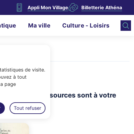
Appli Mon Village
Billetterie Athéna
atique
Ma ville
Culture - Loisirs
atistiques de visite.
ouvez à tout
la page
es outils et ressources sont à votre
r
Tout refuser