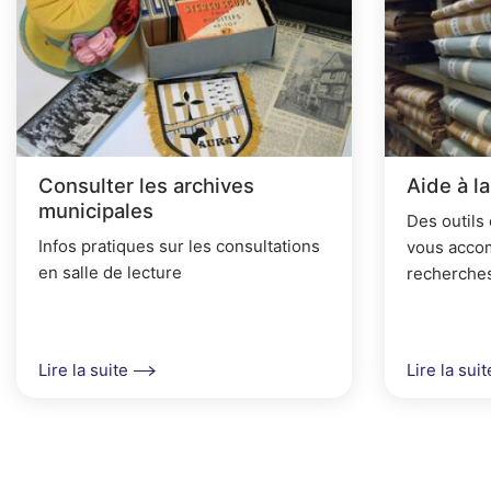
A
r
i
a
n
Consulter les archives
Aide à l
e
municipales
Des outils
Infos pratiques sur les consultations
vous acco
en salle de lecture
recherche
Lire la suite
Lire la suit