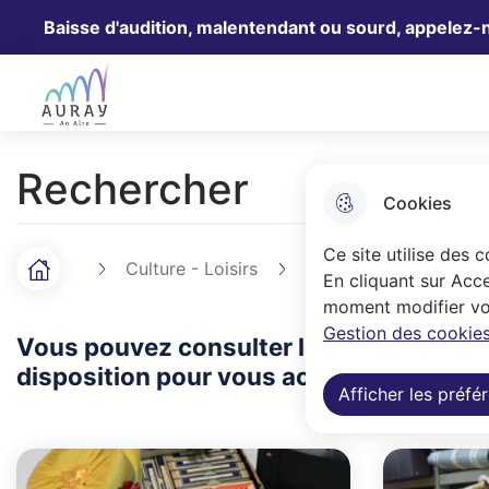
Baisse d'audition, malentendant ou sourd, appelez-
Aller au menu
Aller à la recherche
Aller au 
Ville Auray
Rechercher
Cookies
Ce site utilise des 
Culture - Loisirs
Archives et Patrimoin
Accueil
F
En cliquant sur Acce
moment modifier vos
i
Gestion des cookies
Vous pouvez consulter les archives muni
l
disposition pour vous accompagner dan
Afficher les préfé
d
'