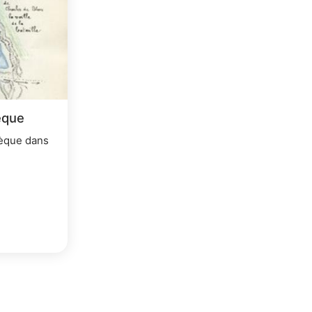
èque
hèque dans