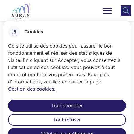
Aller
Aller au
Consulter
Aller à la
au
contenu
le plan
Ville Auray
Menu principal
recherche
menu
principal
du site
Cookies
La résidence autonomie Le
Ce site utilise des cookies pour assurer le bon
Bocéno
fonctionnement et réaliser des statistiques de
visite. En cliquant sur Accepter, vous consentez à
l'utilisation de ces cookies. Vous pouvez à tout
Accueil
moment modifier vos préférences. Pour plus
d'informations, veuillez consulter la page
Située rue du Docteur Laënnec, à
Gestion des cookies.
proximité du centre-ville et des
commerces, la résidence autonomie
Tout accepter
Le Bocéno est un établissement
public géré par le Centre Communal
Tout refuser
d'Action Sociale (CCAS).
Afficher les préférences