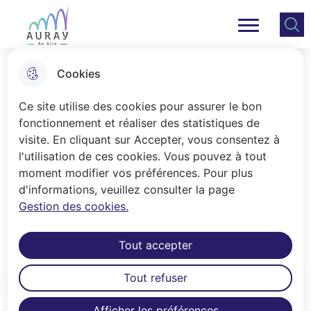
Aller
Aller au
Consulter
Aller à la
au
contenu
le plan
Ville Auray
Menu principal
recherche
menu
principal
du site
Cookies
Les classes découvertes
Ce site utilise des cookies pour assurer le bon
fonctionnement et réaliser des statistiques de
visite. En cliquant sur Accepter, vous consentez à
Accueil
l'utilisation de ces cookies. Vous pouvez à tout
Les séjours sont envisagés de
moment modifier vos préférences. Pour plus
d'informations, veuillez consulter la page
septembre à juin, à la semaine ou à la
Gestion des cookies.
journée.
Tout accepter
Tout refuser
Sommaire
Afficher les préférences