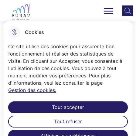
Aller
Aller au
Consulter
Aller à la
au
contenu
le plan
Ville Auray
Menu principal
recherche
menu
principal
du site
Cookies
Tranquillité vacances
Ce site utilise des cookies pour assurer le bon
fonctionnement et réaliser des statistiques de
visite. En cliquant sur Accepter, vous consentez à
Accueil
l'utilisation de ces cookies. Vous pouvez à tout
Partir sereinement en vacances,
moment modifier vos préférences. Pour plus
d'informations, veuillez consulter la page
laissant son domicile entre de
Gestion des cookies.
bonnes mains. C'est possible grâce
au dispositif Tranquillité vacances.
Tout accepter
Les modalités
Tout refuser
En cas d'absence prolongée, il est possible de
faire appel à la police municipale qui surveillera le
Afficher les préférences