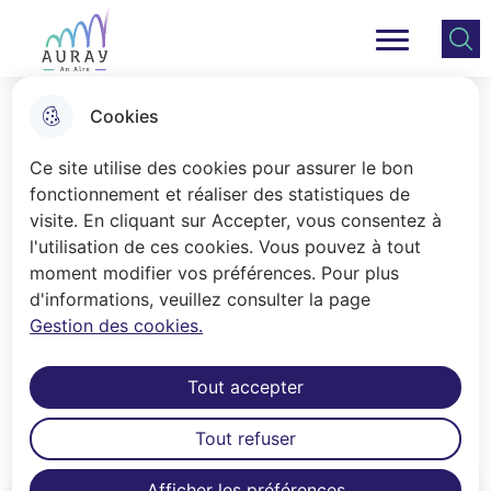
Aller
Aller au
Consulter
Aller à la
au
contenu
le plan
Ville Auray
Menu principal
recherche
menu
principal
du site
Cookies
Archives et Patrimoine
Ce site utilise des cookies pour assurer le bon
fonctionnement et réaliser des statistiques de
visite. En cliquant sur Accepter, vous consentez à
Accueil
l'utilisation de ces cookies. Vous pouvez à tout
Le service Archives et Patrimoine
moment modifier vos préférences. Pour plus
d'informations, veuillez consulter la page
conserve les archives municipales.
Gestion des cookies.
Conserver, partager et diffuser sont
autant d’actions nécessaires pour
Tout accepter
mettre en valeur le patrimoine de la
ville d’Auray.
Tout refuser
Afficher les préférences