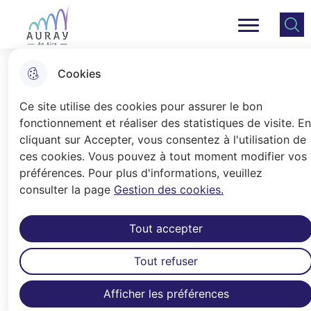
Aller
Aller au
Consulter
Aller à la
au
contenu
le plan
Ville Auray
Menu principal
recherche
menu
principal
du site
Cookies
Restructuration du site de
Ce site utilise des cookies pour assurer le bon
l'Hôtel Dieu
fonctionnement et réaliser des statistiques de visite. En
cliquant sur Accepter, vous consentez à l'utilisation de
ces cookies. Vous pouvez à tout moment modifier vos
Accueil
préférences. Pour plus d'informations, veuillez
consulter la page
Gestion des cookies.
Propriété du Centre Hospitalier
Bretagne Atlantique (CHBA), situé
Tout accepter
rue Clémenceau, le site de l’Hôtel-
Dieu, a fait l’objet d’une étude de
Tout refuser
programmation, composée de deux
lots. Un premier lot englobe le "bâti
Afficher les préférences
historique" constitué de la chapelle