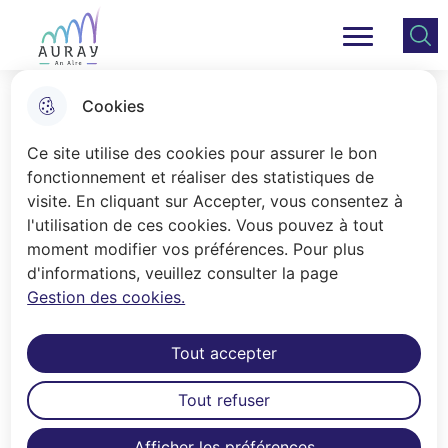
Aller
Aller au
Consulter
Aller à la
au
contenu
le plan
Ville Auray
Menu principal
recherche
menu
principal
du site
Cookies
Les séances du conseil
Ce site utilise des cookies pour assurer le bon
municipal
fonctionnement et réaliser des statistiques de
visite. En cliquant sur Accepter, vous consentez à
l'utilisation de ces cookies. Vous pouvez à tout
Accueil
moment modifier vos préférences. Pour plus
d'informations, veuillez consulter la page
Le conseil municipal se réunit chaque
Gestion des cookies.
mois. Présidées par le maire, les
séances sont publiques. Les procès-
Tout accepter
verbaux des séances sont disponibles
dans l'onglet Affichage Légal.
Tout refuser
Retrouvez les retransmissions des
Afficher les préférences