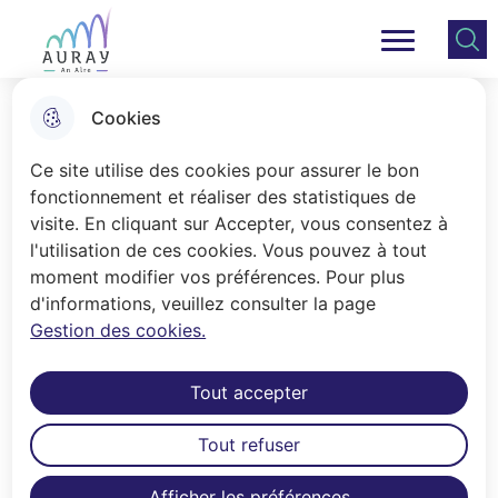
Aller
Aller au
Consulter
Aller à la
au
contenu
le plan
Ville Auray
Menu principal
recherche
menu
principal
du site
Cookies
Zéro phyto
Ce site utilise des cookies pour assurer le bon
fonctionnement et réaliser des statistiques de
visite. En cliquant sur Accepter, vous consentez à
Accueil
l'utilisation de ces cookies. Vous pouvez à tout
Plus de produits phytosanitaires
moment modifier vos préférences. Pour plus
d'informations, veuillez consulter la page
pour le désherbage des espaces
Gestion des cookies.
publics. Inventaire des méthodes
de jardinage propre usitées sur la
Tout accepter
commune.
Tout refuser
Serfouette et fourche-bêche
Afficher les préférences