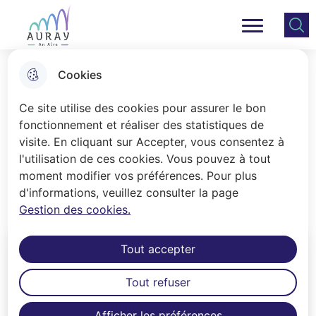
Aller
Aller au
Consulter
Aller à la
au
contenu
le plan
Ville Auray
Menu principal
recherche
menu
principal
du site
Cookies
Déchets
Ce site utilise des cookies pour assurer le bon
fonctionnement et réaliser des statistiques de
visite. En cliquant sur Accepter, vous consentez à
Accueil
l'utilisation de ces cookies. Vous pouvez à tout
A chaque déchet son traitement.
moment modifier vos préférences. Pour plus
d'informations, veuillez consulter la page
Planning et modalités de ramassage.
Gestion des cookies.
Tout accepter
Tout refuser
Afficher les préférences