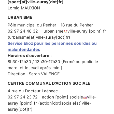
(
sport[at]ville-auray[dot]fr
)
Lomig MAUXION
URBANISME
Pôle municipal du Penher - 18 rue du Penher
02 97 24 48 32 -
urbanisme
ville-auray
[point]
fr
(urbanisme[at]ville-auray[dot]fr)
Service Elioz pour les personnes sourdes ou
malentendantes
Horaires d'ouverture :
8h30-12h30 / 13h30-17h30 (Fermé au public le
mardi et le jeudi après-midi)
Direction : Sarah VALENCE
CENTRE COMMUNAL D'ACTION SOCIALE
4 rue du Docteur Laënnec
02 97 24 23 72 -
action
[point]
sociale
ville-
auray
[point]
fr
(action[dot]sociale[at]ville-
auray[dot]fr)