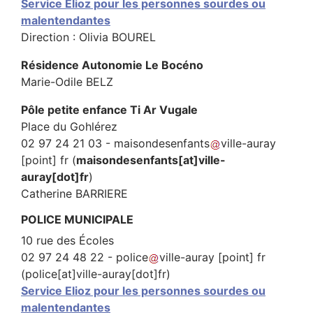
Service Elioz pour les personnes sourdes ou
malentendantes
Direction : Olivia BOUREL
Résidence Autonomie Le Bocéno
Marie-Odile BELZ
Pôle petite enfance Ti Ar Vugale
Place du Gohlérez
02 97 24 21 03 -
maisondesenfants
ville-auray
[point]
fr
(
maisondesenfants[at]ville-
auray[dot]fr
)
Catherine BARRIERE
POLICE MUNICIPALE
10 rue des Écoles
02 97 24 48 22 -
police
ville-auray
[point]
fr
(police[at]ville-auray[dot]fr)
Service Elioz pour les personnes sourdes ou
malentendantes