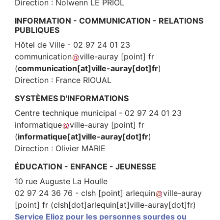
Direction : Nolwenn LE PRIOL
INFORMATION - COMMUNICATION - RELATIONS
PUBLIQUES
Hôtel de Ville - 02 97 24 01 23
communication
ville-auray
[point]
fr
(
communication[at]ville-auray[dot]fr
)
Direction : France RIOUAL
SYSTÈMES D'INFORMATIONS
Centre technique municipal - 02 97 24 01 23
informatique
ville-auray
[point]
fr
(
informatique[at]ville-auray[dot]fr
)
Direction : Olivier MARIE
ÉDUCATION - ENFANCE - JEUNESSE
10 rue Auguste La Houlle
02 97 24 36 76 -
clsh
[point]
arlequin
ville-auray
[point]
fr
(clsh[dot]arlequin[at]ville-auray[dot]fr)
Service Elioz pour les personnes sourdes ou