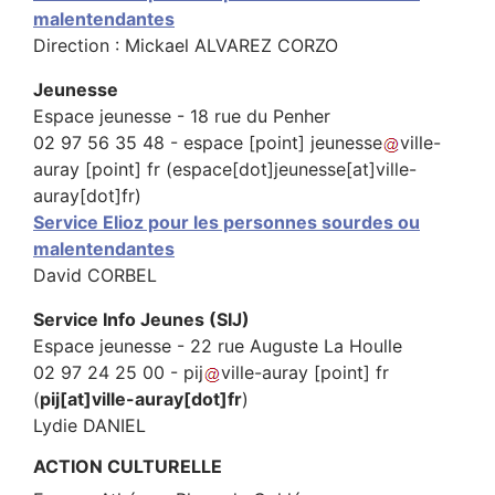
malentendantes
Direction : Mickael ALVAREZ CORZO
Jeunesse
Espace jeunesse - 18 rue du Penher
02 97 56 35 48 -
espace
[point]
jeunesse
ville-
auray
[point]
fr
(espace[dot]jeunesse[at]ville-
auray[dot]fr)
Service Elioz pour les personnes sourdes ou
malentendantes
David CORBEL
Service Info Jeunes (SIJ)
Espace jeunesse - 22 rue Auguste La Houlle
02 97 24 25 00 -
pij
ville-auray
[point]
fr
(
pij[at]ville-auray[dot]fr
)
Lydie DANIEL
ACTION CULTURELLE