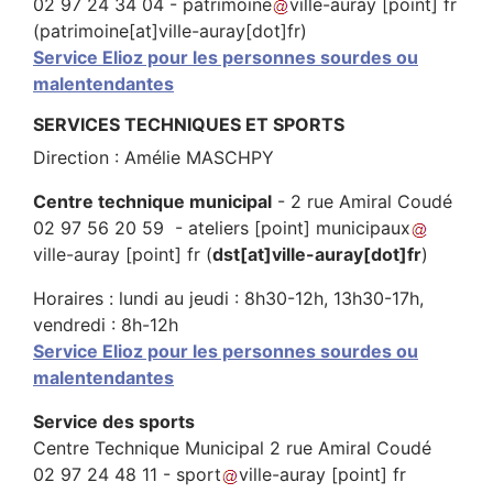
02 97 24 34 04 -
patrimoine
ville-auray
[point]
fr
(patrimoine[at]ville-auray[dot]fr)
Service Elioz pour les personnes sourdes ou
malentendantes
SERVICES TECHNIQUES ET SPORTS
Direction : Amélie MASCHPY
Centre technique municipal
- 2 rue Amiral Coudé
02 97 56 20 59 -
ateliers
[point]
municipaux
ville-auray
[point]
fr
(
dst[at]ville-auray[dot]fr
)
Horaires : lundi au jeudi : 8h30-12h, 13h30-17h,
vendredi : 8h-12h
Service Elioz pour les personnes sourdes ou
malentendantes
Service des sports
Centre Technique Municipal 2 rue Amiral Coudé
02 97 24 48 11 -
sport
ville-auray
[point]
fr