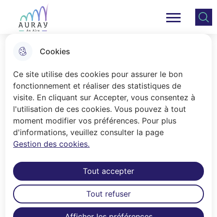
Aller
Aller au
Consulter
Aller à la
au
contenu
le plan
Ville Auray
Menu principal
recherche
menu
principal
du site
Cookies
L'annuaire
Ce site utilise des cookies pour assurer le bon
fonctionnement et réaliser des statistiques de
visite. En cliquant sur Accepter, vous consentez à
Accueil
l'utilisation de ces cookies. Vous pouvez à tout
Les services de la Ville d’Auray sont
moment modifier vos préférences. Pour plus
d'informations, veuillez consulter la page
désormais accessibles aux
Gestion des cookies.
personnes sourdes,
malentendantes, sourdes-aveugles
Tout accepter
et aphasiques. Grâce à la
plateforme Elioz, vous pouvez
Tout refuser
appeler gratuitement votre mairie
en Langue des Signes Française, en
Afficher les préférences