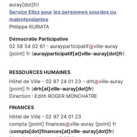
auray[dot]fr)
Service Elioz pour les personnes sourdes ou
malentendantes
Philippe KURIATA
Démocratie Participative
02 56 54 02 61 -
aurayparticipatif
ville-auray
[point]
fr
(
aurayparticipatif[at]ville-auray[dot]fr
)
RESSOURCES HUMAINES
Hôtel de Ville - 02 97 24 01 23 -
drh
ville-auray
[point]
fr
(
drh[at]ville-auray[dot]fr
)
Direction : Edith ROGER MONCHATRE
FINANCES
Hôtel de Ville - 02 97 24 01 23
compta
[point]
finances
ville-auray
[point]
fr
(
compta[dot]finances[at]ville-auray[dot]fr
)