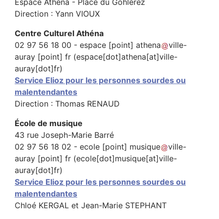
Espace Athéna - Place du Gohlérez
Direction : Yann VIOUX
Centre Culturel Athéna
02 97 56 18 00 -
espace
[point]
athena
ville-
auray
[point]
fr
(espace[dot]athena[at]ville-
auray[dot]fr)
Service Elioz pour les personnes sourdes ou
malentendantes
Direction : Thomas RENAUD
École de musique
43 rue Joseph-Marie Barré
02 97 56 18 02 -
ecole
[point]
musique
ville-
auray
[point]
fr
(ecole[dot]musique[at]ville-
auray[dot]fr)
Service Elioz pour les personnes sourdes ou
malentendantes
Chloé KERGAL et Jean-Marie STEPHANT