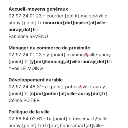
Accueil-moyens généraux
02 97 24 01 23 -
courrier
[point]
mairie
ville-
auray
[point]
fr
(
courrier[dot]mairie[at]ville-
auray[dot]fr
)
Fabienne SEVENO
Manager du commerce de proximité
02 97 24 01 23 -
y
[point]
lemoing
ville-auray
[point]
fr
(
y[dot]lemoing[at]ville-auray[dot]fr
)
Yves LE MOING
Développement durable
02 97 24 48 31-
c
[point]
potier
ville-auray
[point]
fr
(
c[dot]potier[at]ville-auray[dot]fr
)
Céline POTIER
Politique de la ville
02 56 54 02 61 -
fx
[point]
boussemart
ville-
auray
[point]
fr
(fx[dot]boussemart[at]ville-