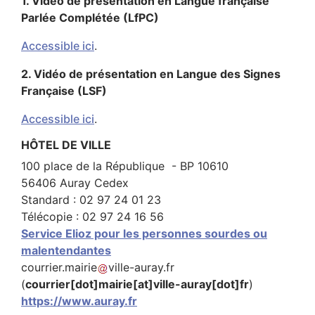
1. Vidéo de présentation en Langue française
Parlée Complétée (LfPC)
Accessible ici
.
2. Vidéo de présentation en Langue des Signes
Française (LSF)
Accessible ici
.
HÔTEL DE VILLE
100 place de la République - BP 10610
56406 Auray Cedex
Standard : 02 97 24 01 23
Télécopie : 02 97 24 16 56
Service Elioz pour les personnes sourdes ou
malentendantes
courrier
.
mairie
ville-auray
.
fr
(
courrier[dot]mairie[at]ville-auray[dot]fr
)
https://www.auray.fr