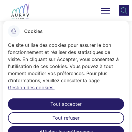
Aller
Aller au
Consulter
Aller à la
au
contenu
le plan
Ville Auray
Menu principal
recherche
menu
principal
du site
Cookies
Présentation de l'Ecole de
Ce site utilise des cookies pour assurer le bon
musique
fonctionnement et réaliser des statistiques de
visite. En cliquant sur Accepter, vous consentez à
l'utilisation de ces cookies. Vous pouvez à tout
Accueil
moment modifier vos préférences. Pour plus
d'informations, veuillez consulter la page
Découvrez en images l'école de
Gestion des cookies.
musique d'Auray !
Tout accepter
Tout refuser
Sommaire
Afficher les préférences