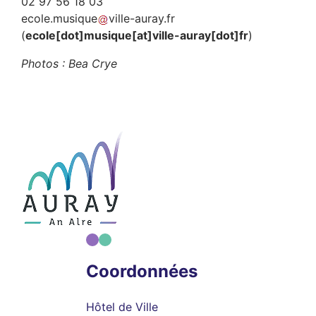
02 97 56 18 03
ecole
.
musique
ville-auray
.
fr
(
ecole[dot]musique[at]ville-auray[dot]fr
)
Photos : Bea Crye
Coordonnées
Hôtel de Ville