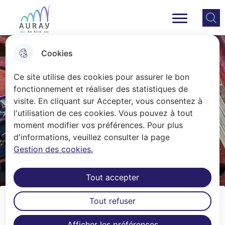
Aller
Aller au
Consulter
Aller à la
au
contenu
le plan
Ville Auray
Menu principal
recherche
menu
principal
du site
Cookies
Ce site utilise des cookies pour assurer le bon
fonctionnement et réaliser des statistiques de
visite. En cliquant sur Accepter, vous consentez à
l'utilisation de ces cookies. Vous pouvez à tout
moment modifier vos préférences. Pour plus
d'informations, veuillez consulter la page
Gestion des cookies.
Tout accepter
Tout refuser
Orchestre à Cordes participatif
Afficher les préférences