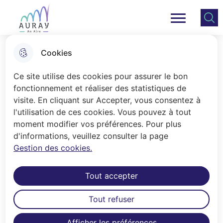
Aller
Aller au
Consulter
Aller à la
au
contenu
le plan
Ville Auray
Menu principal
recherche
menu
principal
du site
Cookies
Stages
Ce site utilise des cookies pour assurer le bon
fonctionnement et réaliser des statistiques de
visite. En cliquant sur Accepter, vous consentez à
Accueil
l'utilisation de ces cookies. Vous pouvez à tout
Les services municipaux accueillent
moment modifier vos préférences. Pour plus
d'informations, veuillez consulter la page
les stagiaires.
Gestion des cookies.
Tout accepter
Le stage peut contribuer à l’orientation
professionnelle ou à la formation à un
Tout refuser
futur métier. La Ville d’Auray
développe une politique d’accueil de
Afficher les préférences