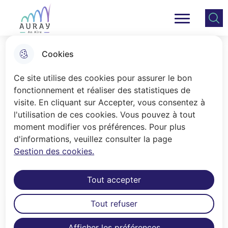
Aller
Aller au
Consulter
Aller à la
au
contenu
le plan
Ville Auray
Menu principal
recherche
menu
principal
du site
Cookies
Le Caisson
Ce site utilise des cookies pour assurer le bon
fonctionnement et réaliser des statistiques de
visite. En cliquant sur Accepter, vous consentez à
Accueil
l'utilisation de ces cookies. Vous pouvez à tout
Studios de répétition d'Auray -
moment modifier vos préférences. Pour plus
d'informations, veuillez consulter la page
Retrouvez ici toutes les informations
Gestion des cookies.
sur Le Caisson !
Tout accepter
Tout refuser
Sommaire
Afficher les préférences