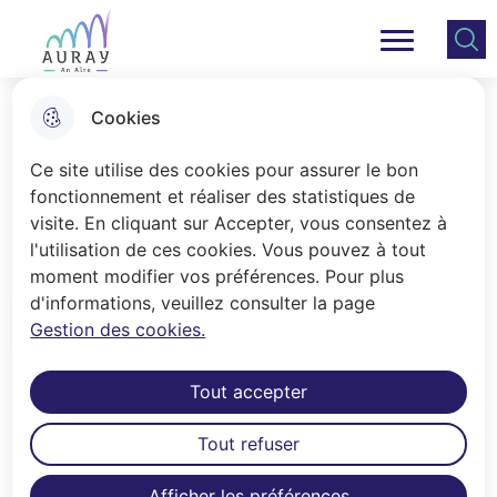
Aller
Aller au
Consulter
Aller à la
au
contenu
le plan
Ville Auray
Menu principal
recherche
menu
principal
du site
Cookies
Demander un passeport
Ce site utilise des cookies pour assurer le bon
biométrique
fonctionnement et réaliser des statistiques de
visite. En cliquant sur Accepter, vous consentez à
l'utilisation de ces cookies. Vous pouvez à tout
Accueil
moment modifier vos préférences. Pour plus
d'informations, veuillez consulter la page
Sommaire
Gestion des cookies.
Tout accepter
Information pour les demandes de
renouvellement
Tout refuser
En raison d’un nombre très élevé de demandes de
Afficher les préférences