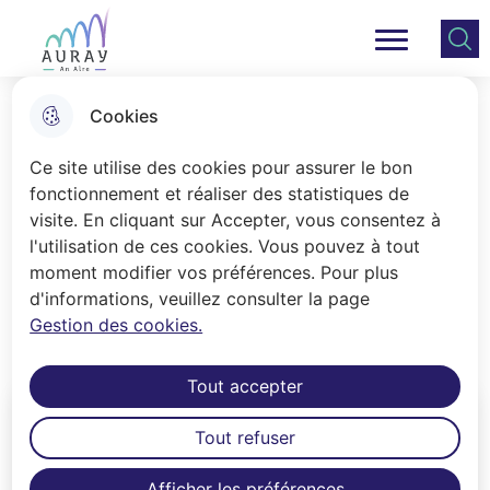
Aller
Aller au
Consulter
Aller à la
au
contenu
le plan
Ville Auray
Menu principal
recherche
menu
principal
du site
Cookies
Le règlement local de publicité
Ce site utilise des cookies pour assurer le bon
fonctionnement et réaliser des statistiques de
visite. En cliquant sur Accepter, vous consentez à
Accueil
l'utilisation de ces cookies. Vous pouvez à tout
Il vise à protéger le cadre de vie alréen.
moment modifier vos préférences. Pour plus
d'informations, veuillez consulter la page
Le règlement local de publicité et ses
Gestion des cookies.
obligations afférentes.
Tout accepter
Tout refuser
Afficher les préférences