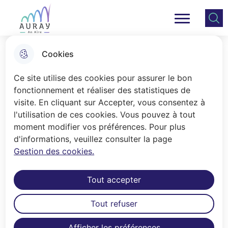
Aller
Aller au
Consulter
Aller à la
au
contenu
le plan
Ville Auray
Menu principal
recherche
menu
principal
du site
Cookies
Le règlement graphique
Ce site utilise des cookies pour assurer le bon
fonctionnement et réaliser des statistiques de
visite. En cliquant sur Accepter, vous consentez à
Accueil
l'utilisation de ces cookies. Vous pouvez à tout
Les plans de zonage
moment modifier vos préférences. Pour plus
d'informations, veuillez consulter la page
Gestion des cookies.
Plan de zonage Ouest
Tout accepter
PLU: le règlement graphique
Tout refuser
ouest
Afficher les préférences