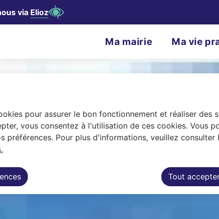
nous via
Elioz
contenu principal
Consulter le plan du site
N
Ma mairie
Ma vie pr
Menu principal
a
v
i
g
cookies pour assurer le bon fonctionnement et réaliser des st
a
pter, vous consentez à l'utilisation de ces cookies. Vous p
 préférences. Pour plus d'informations, veuillez consulter 
t
.
i
rences
Tout accepte
o
n