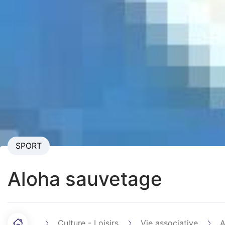
SPORT
Aloha sauvetage
Culture - Loisirs
Vie associative
A