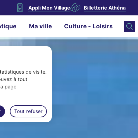
Appli Mon Village
Billetterie Athéna
atique
Ma ville
Culture - Loisirs
atistiques de visite.
ouvez à tout
la page
r
Tout refuser