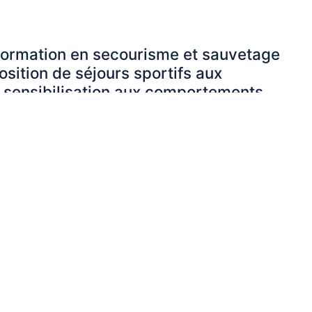
 Formation en secourisme et sauvetage
sition de séjours sportifs aux
u sensibilisation aux comportements
urité civile, qui assure la sécurité
tique (DPS) et s'engage dans la
 de secouriste compétente.