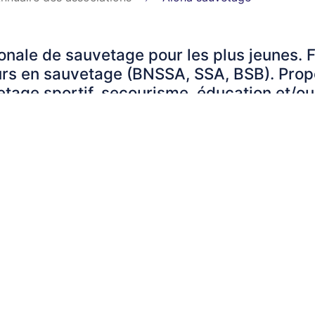
ionale de sauvetage pour les plus jeunes.
urs en sauvetage (BNSSA, SSA, BSB). Propo
etage sportif, secourisme, éducation et/o
 de Sauvetage et Secourisme) agréée de séc
'un poste de secours terrestre et/ou aqua
mise en place de matériel et d'une équipe
ident :
Noah GARREC
placement