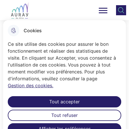
Aller
Aller au
Consulter
Aller à la
au
contenu
le plan
Ville Auray
Menu principal
recherche
menu
principal
du site
Cookies
🌳 Bain de forêt reporté au
Ce site utilise des cookies pour assurer le bon
mercredi 17 juin
fonctionnement et réaliser des statistiques de
visite. En cliquant sur Accepter, vous consentez à
l'utilisation de ces cookies. Vous pouvez à tout
Accueil
moment modifier vos préférences. Pour plus
d'informations, veuillez consulter la page
Gestion des cookies.
📣 Compte tenu des conditions météo, la balade
nature et santé programmée ce mercredi 3 juin est
annulée 🗓️ Le bain de forêt est reporté au
Tout accepter
mercredi 17 juin, 🕛 avec comme prévu
précédemment 2 départs (9h et 11h) 📍à la Petite
Tout refuser
Forêt (départ Parc Treulen, avenue Pierre Dugor à
Afficher les préférences