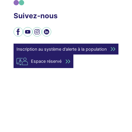
Suivez-nous
Facebook
YouTube
Instagram
LinkedIn
Inscription au système d’alerte à la population
Espace réservé
Mentions légales
Modalités relatives aux cookies
Politique de confidentialité
Plan du site
Charte graphique à télécharger