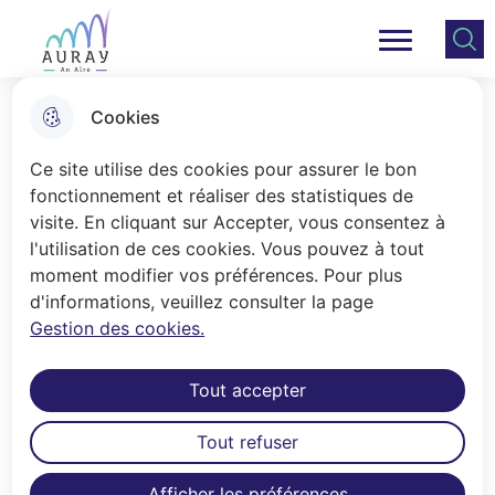
Aller
Aller au
Consulter
Aller à la
au
contenu
le plan
Ville Auray
Menu principal
recherche
menu
principal
du site
Cookies
Les spectacles de la saison 25-
Ce site utilise des cookies pour assurer le bon
26
fonctionnement et réaliser des statistiques de
visite. En cliquant sur Accepter, vous consentez à
l'utilisation de ces cookies. Vous pouvez à tout
Accueil
moment modifier vos préférences. Pour plus
d'informations, veuillez consulter la page
Découvrez ci-dessous tous les
Gestion des cookies.
spectacles programmés sur la saison
2025-2026.
Tout accepter
> Cliquez ici pour accéder à la
Tout refuser
billetterie en ligne
Afficher les préférences