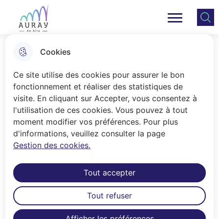
Aller
Aller au
Consulter
Aller à la
au
contenu
le plan
Ville Auray
Menu principal
recherche
menu
principal
du site
Cookies
Le mercredi
Ce site utilise des cookies pour assurer le bon
fonctionnement et réaliser des statistiques de
visite. En cliquant sur Accepter, vous consentez à
Accueil
l'utilisation de ces cookies. Vous pouvez à tout
L’accueil de loisirs est ouvert de 7h30
moment modifier vos préférences. Pour plus
d'informations, veuillez consulter la page
à 19h à la 1/2 journée ou à la journée
Gestion des cookies.
avec ou sans repas.
Un accueil périscolaire vous est
Tout accepter
proposé :
Tout refuser
- le matin de 7h30 à 8h30
Afficher les préférences