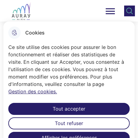
Aller
Aller au
Consulter
Aller à la
au
contenu
le plan
Ville Auray
Menu principal
recherche
menu
principal
du site
Cookies
Les petites vacances
Ce site utilise des cookies pour assurer le bon
fonctionnement et réaliser des statistiques de
visite. En cliquant sur Accepter, vous consentez à
Accueil
l'utilisation de ces cookies. Vous pouvez à tout
L’accueil de loisirs (3 à 12 ans) est
moment modifier vos préférences. Pour plus
d'informations, veuillez consulter la page
ouvert de 7h30 à 19h du lundi au
Gestion des cookies.
vendredi pendant les vacances
scolaires à la ½ journée ou la journée,
Tout accepter
avec ou sans repas.
Tout refuser
Un accueil périscolaire vous est
proposé :
Afficher les préférences