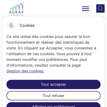
Aller
Aller au
Consulter
Aller à la
au
contenu
le plan
Ville Auray
Menu principal
recherche
menu
principal
du site
Cookies
🚴 🚶‍♀️Plan vélo/marche, une
Ce site utilise des cookies pour assurer le bon
réunion publique ce mardi 30
fonctionnement et réaliser des statistiques de
juin 🚶‍♀️🚴
visite. En cliquant sur Accepter, vous consentez à
l'utilisation de ces cookies. Vous pouvez à tout
Mobilité & Transport
moment modifier vos préférences. Pour plus
d'informations, veuillez consulter la page
Gestion des cookies.
Accueil
Tout accepter
📢 Il est encore temps de donner votre avis sur
Tout refuser
vos pratiques du vélo et de la marche et vos
souhaits en termes d’aménagement du territoire.
Afficher les préférences