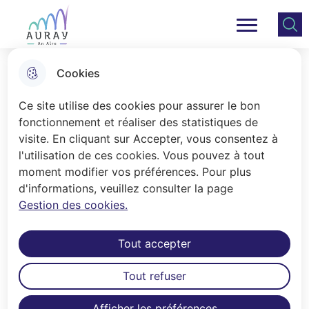
Aller
Aller au
Consulter
Aller à la
au
contenu
le plan
Ville Auray
Menu principal
recherche
menu
principal
du site
Cookies
À portée d’choeur
Ce site utilise des cookies pour assurer le bon
CULTURE / JUMELAGES
fonctionnement et réaliser des statistiques de
visite. En cliquant sur Accepter, vous consentez à
l'utilisation de ces cookies. Vous pouvez à tout
moment modifier vos préférences. Pour plus
Accueil
d'informations, veuillez consulter la page
Création d’un spectacle vivant de
Gestion des cookies.
variétés au profit des Restos du
Cœur avec une troupe composée
Tout accepter
de chanteurs, musiciens, équipe
Tout refuser
déco, billetterie, sécurité, costumes,
communication, buvette,
Afficher les préférences