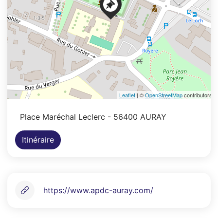
Leaflet
| ©
OpenStreetMap
contributors
Place Maréchal Leclerc
- 56400 AURAY
Itinéraire
https://www.apdc-auray.com/