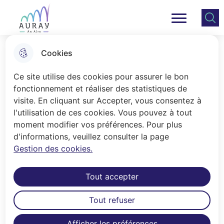
Aller
Aller au
Consulter
Aller à la
au
contenu
le plan
Ville Auray
Menu principal
recherche
menu
principal
du site
Cookies
Video Graphie Auray (VGA)
Ce site utilise des cookies pour assurer le bon
SOCIAL / SOLIDARITES
fonctionnement et réaliser des statistiques de
visite. En cliquant sur Accepter, vous consentez à
l'utilisation de ces cookies. Vous pouvez à tout
moment modifier vos préférences. Pour plus
Accueil
d'informations, veuillez consulter la page
Proposition de projets à destination
Gestion des cookies.
de tout public individuel et collectif,
de créations audiovisuelles et
Tout accepter
ethnologiques comme moyen
Tout refuser
d'expression, de mobilisation, de
rencontre, de réflexion et de
Afficher les préférences