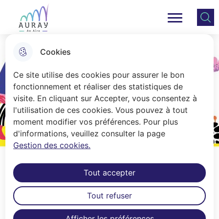
Aller
Aller au
Consulter
Aller à la
au
contenu
le plan
Ville Auray
Menu principal
recherche
menu
principal
du site
Cookies
Ce site utilise des cookies pour assurer le bon
fonctionnement et réaliser des statistiques de
visite. En cliquant sur Accepter, vous consentez à
l'utilisation de ces cookies. Vous pouvez à tout
moment modifier vos préférences. Pour plus
d'informations, veuillez consulter la page
Gestion des cookies.
Tout accepter
Tout refuser
Ouverture de saison 25-26
Afficher les préférences