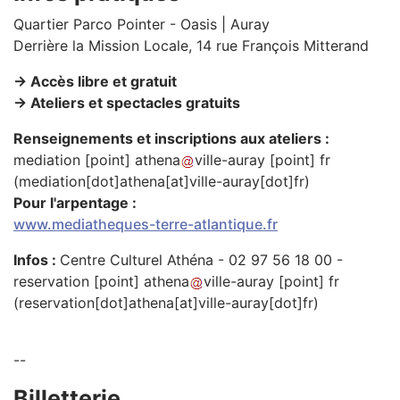
Quartier Parco Pointer - Oasis | Auray
Derrière la Mission Locale, 14 rue François Mitterand
→ Accès libre et gratuit
→ Ateliers et spectacles gratuits
Renseignements et inscriptions aux ateliers :
mediation
[point]
athena
ville-auray
[point]
fr
(mediation[dot]athena[at]ville-auray[dot]fr)
Pour l'arpentage :
www.mediatheques-terre-atlantique.fr
Infos :
Centre Culturel Athéna - 02 97 56 18 00 -
reservation
[point]
athena
ville-auray
[point]
fr
(reservation[dot]athena[at]ville-auray[dot]fr)
--
Billetterie