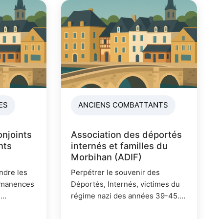
ES
ANCIENS COMBATTANTS
onjoints
Association des déportés
nts
internés et familles du
Morbihan (ADIF)
ndre les
Perpétrer le souvenir des
ermanences
Déportés, Internés, victimes du
u
régime nazi des années 39-45.
urnées
Maintenir et consolider les liens