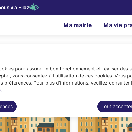
nous via
Elioz
contenu principal
Consulter le plan du site
N
Ma mairie
Ma vie pr
Menu principal
a
v
ons
i
g
cookies pour assurer le bon fonctionnement et réaliser des st
nnuaire des associations
a
pter, vous consentez à l'utilisation de ces cookies. Vous p
 préférences. Pour plus d'informations, veuillez consulter 
t
t(s) 25 à 36 sur 264 résultats
.
i
rences
Tout accepte
o
n