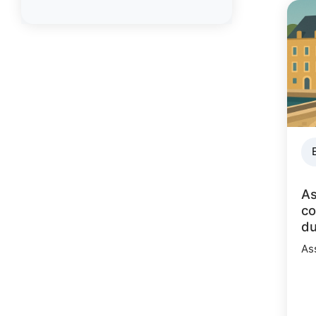
As
co
du
As