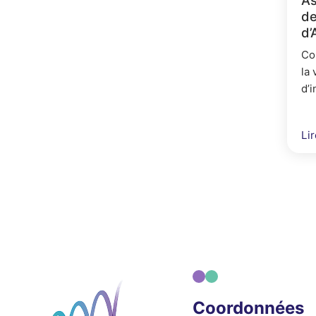
de
d’
Co
la 
d’
ach
or
Lir
sta
Coordonnées