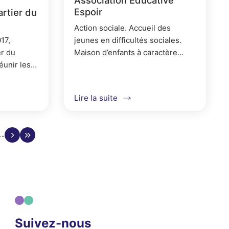
Espoir
rtier du
Action sociale. Accueil des
17,
jeunes en difficultés sociales.
er du
Maison d’enfants à caractère
éunir les
social (hébergement). Service
vités et de
éducatif en milieu ouvert.
Lire la suite
per à des
age
e
Page suivante
Aller à la dernière page
ante
ge 1
age 2
a page 4
la page 5
à la page 6
 à la page 7
r à la page 8
ler à la page 9
…
Suivez-nous