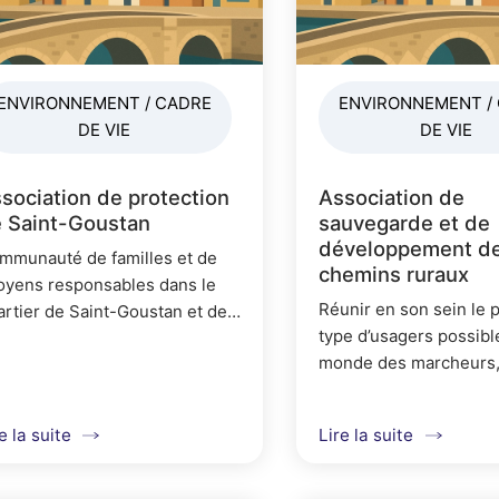
p
r
i
ENVIRONNEMENT / CADRE
ENVIRONNEMENT /
n
DE VIE
DE VIE
c
sociation de protection
Association de
i
 Saint-Goustan
sauvegarde et de
p
développement d
mmunauté de familles et de
chemins ruraux
toyens responsables dans le
a
Réunir en son sein le 
artier de Saint-Goustan et des
l
type d’usagers possibl
ux dits avoisinants pour
monde des marcheurs,
otéger l'environnement, le
e
randonneurs équestre
rimoine et la qualité de vie.
meneurs d’attelages et
e la suite
Lire la suite
agriculteurs : recenser
chemins existants et
entretenus...