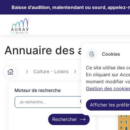
Baisse d'audition, malentendant ou sourd, appelez-
Aller au menu
Aller à la recherche
Aller au 
Ville Auray
Annuaire des associati
Cookies
Ce site utilise des 
Culture - Loisirs
Vie associative
A
Accueil
F
En cliquant sur Acce
moment modifier vos
Vue
Résulta
i
Gestion des cookies
attachée
Moteur de recherche
l
Afficher les préfé
d
'