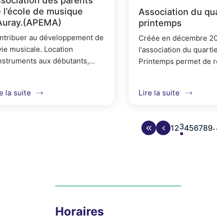
 l’école de musique
Association du qua
Auray.(APEMA)
printemps
ntribuer au développement de
Créée en décembre 20
vie musicale. Location
l'association du quarti
instruments aux débutants,
Printemps permet de r
ats groupés de livres,
habitants autour d'acti
ganisation de concerts et
rencontres afin de se
e la suite
Lire la suite
ges, information.
connaître et de partici
moments de...
Aller à la première p
Page précédent
Page cour
3
Aller à la pa
Aller à la p
Aller à l
Aller à 
Aller 
Aller
Alle
Al
1
2
4
5
6
7
8
9
Horaires