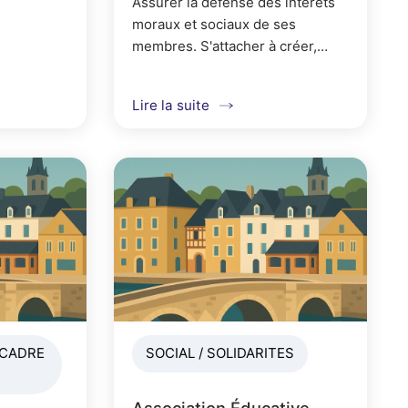
Assurer la défense des intérêts
moraux et sociaux de ses
membres. S'attacher à créer,
entretenir et resserrer les liens
de solidarité et de camaraderie
Lire la suite
unissant les gens de mer.
 CADRE
SOCIAL / SOLIDARITES
Association Éducative