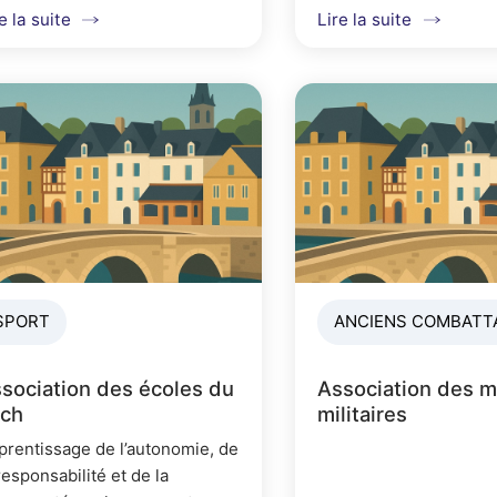
détente, une journée fa
e la suite
Lire la suite
un week-end en septem
galette des rois.
SPORT
ANCIENS COMBATT
sociation des écoles du
Association des m
ch
militaires
prentissage de l’autonomie, de
responsabilité et de la