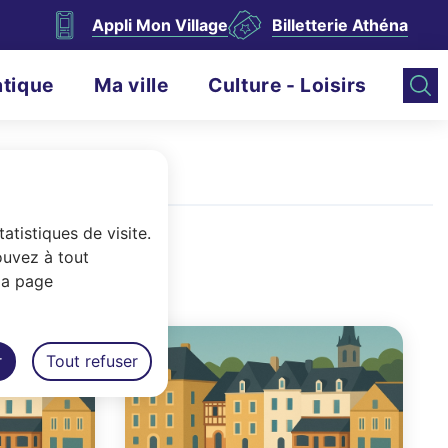
Appli Mon Village
Billetterie Athéna
atique
Ma ville
Culture - Loisirs
atistiques de visite.
ouvez à tout
la page
r
Tout refuser