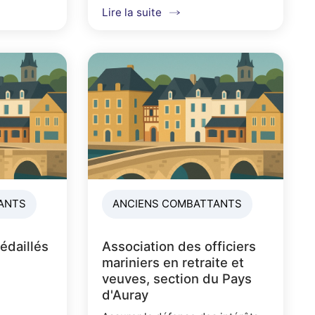
miliale,
de fraternité qui unissent leurs
Lire la suite
bre, la
descendants. Répondre présent
lors des...
ANTS
ANCIENS COMBATTANTS
édaillés
Association des officiers
mariniers en retraite et
veuves, section du Pays
d'Auray