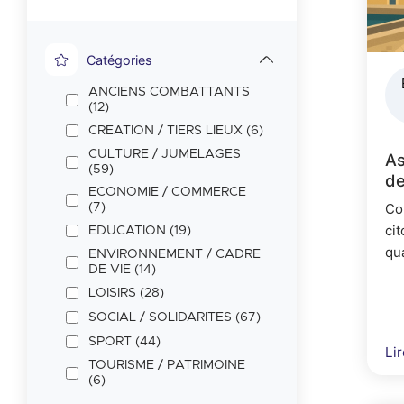
Catégories
A
r
Catégories
i
ANCIENS COMBATTANTS
a
(12)
CREATION / TIERS LIEUX (6)
n
CULTURE / JUMELAGES
As
e
(59)
de
ECONOMIE / COMMERCE
Co
(7)
ci
EDUCATION (19)
qu
ENVIRONNEMENT / CADRE
DE VIE (14)
lie
pr
LOISIRS (28)
pat
SOCIAL / SOLIDARITES (67)
SPORT (44)
Lir
TOURISME / PATRIMOINE
(6)