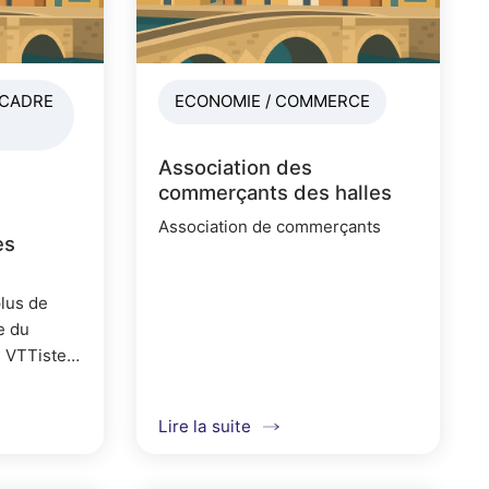
 CADRE
ECONOMIE / COMMERCE
Association des
commerçants des halles
Association de commerçants
es
plus de
e du
 VTTistes,
s,
Lire la suite
 les