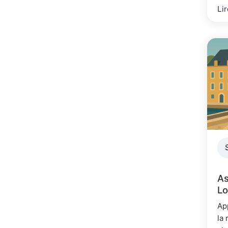
Lir
As
Lo
Ap
la 