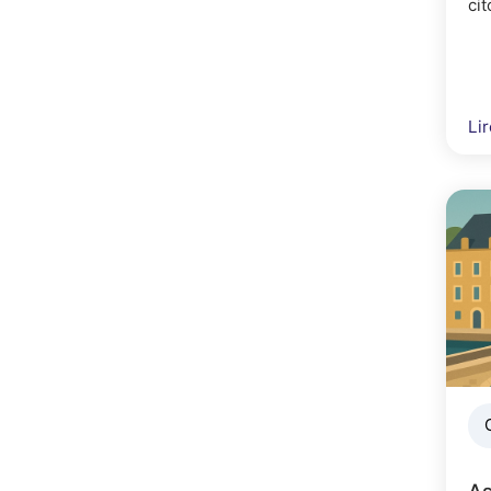
ci
spo
Lir
As