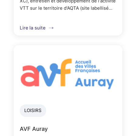
XC), entretien et développement de l'activité
VTT sur le territoire d'AQTA (site labellisé
FFC N°276 https://sitesvtt.ffc.fr/trace-
vtt/baie-de-quiberon/).Traces...
Lire la suite
LOISIRS
AVF Auray