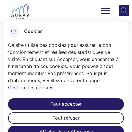
Aller
Aller au
Consulter
Aller à la
au
contenu
le plan
Ville Auray
Menu principal
recherche
menu
principal
du site
Cookies
Annuaire des associations
Ce site utilise des cookies pour assurer le bon
fonctionnement et réaliser des statistiques de
visite. En cliquant sur Accepter, vous consentez à
Accueil
l'utilisation de ces cookies. Vous pouvez à tout
moment modifier vos préférences. Pour plus
Moteur de recherche
d'informations, veuillez consulter la page
Gestion des cookies.
Tout accepter
Tout refuser
Filtrer
ouvrir les filtres
Afficher les préférences