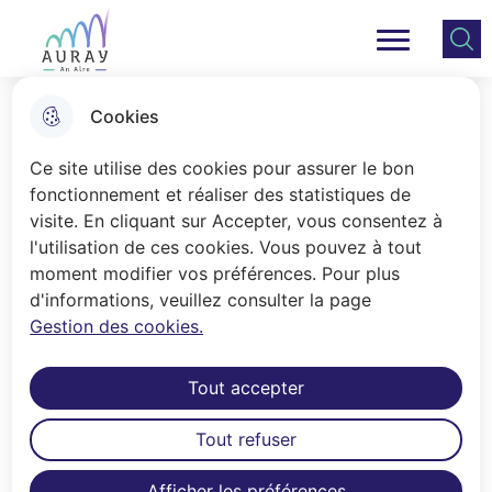
Aller
Aller au
Consulter
Aller à la
au
contenu
le plan
Ville Auray
Menu principal
recherche
menu
principal
du site
Cookies
Vie associative
Ce site utilise des cookies pour assurer le bon
fonctionnement et réaliser des statistiques de
visite. En cliquant sur Accepter, vous consentez à
Accueil
l'utilisation de ces cookies. Vous pouvez à tout
La ville d’Auray recense environ 230
moment modifier vos préférences. Pour plus
d'informations, veuillez consulter la page
associations. Le service Vie
Gestion des cookies.
Associative est l'interface entre le
monde associatif et la Ville d'Auray. Il
Tout accepter
est également votre interlocuteur
privilégié pour l'organisation
Tout refuser
d'événements sur l'espace public.
Afficher les préférences