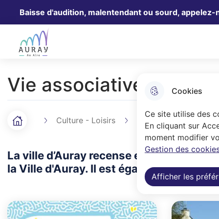
Baisse d'audition, malentendant ou sourd, appelez-
Aller au menu
Aller à la recherche
Aller au 
Ville Auray
Vie associative
Cookies
Ce site utilise des 
Culture - Loisirs
Vie associative
Accueil
F
En cliquant sur Acce
moment modifier vos
i
Gestion des cookies
La ville d’Auray recense environ 230 ass
l
la Ville d'Auray. Il est également votre 
Afficher les préfé
d
'