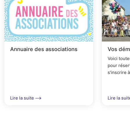
A
r
i
a
n
Annuaire des associations
Vos dém
e
Voici toute
pour réser
s'inscrire
organiser 
une deman
Lire la suite
Lire la suit