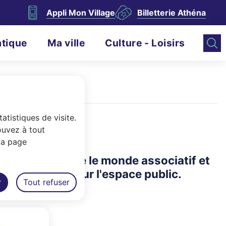
Appli Mon Village
Billetterie Athéna
atique
Ma ville
Culture - Loisirs
atistiques de visite.
ouvez à tout
la page
l'interface entre le monde associatif et
n d'événements sur l'espace public.
r
Tout refuser