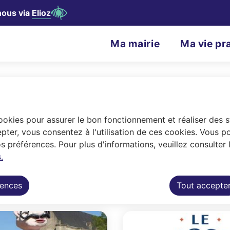
nous via
Elioz
contenu principal
Consulter le plan du site
N
Ma mairie
Ma vie pr
Menu principal
a
v
i
g
cookies pour assurer le bon fonctionnement et réaliser des st
a
pter, vous consentez à l'utilisation de ces cookies. Vous p
 préférences. Pour plus d'informations, veuillez consulter 
t
.
ociations. Le service Vie Associative est 
i
interlocuteur privilégié pour l'organisatio
rences
Tout accepte
o
n