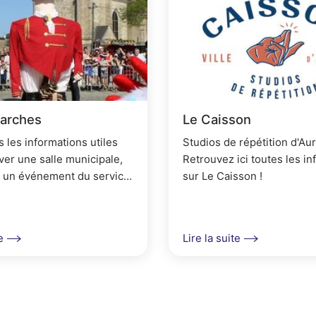
p
r
i
n
c
arches
Le Caisson
i
s les informations utiles
Studios de répétition d'Aur
p
ver une salle municipale,
Retrouvez ici toutes les i
 à un événement du service,
sur Le Caisson !
a
une manifestation ou faire
l
de de subventions.
e
e
Lire la suite