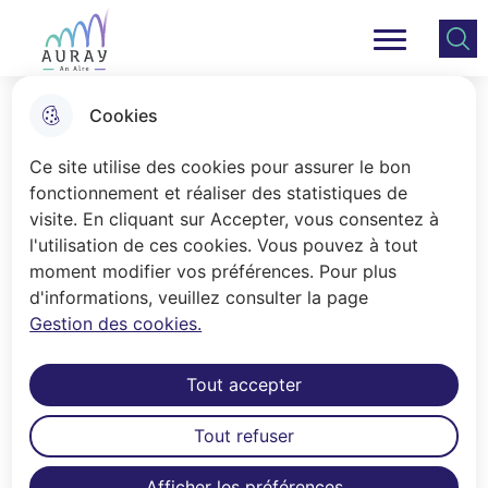
Aller
Aller au
Consulter
Aller à la
au
contenu
le plan
Ville Auray
Menu principal
recherche
menu
principal
du site
Cookies
Vie associative
Ce site utilise des cookies pour assurer le bon
fonctionnement et réaliser des statistiques de
visite. En cliquant sur Accepter, vous consentez à
Accueil
l'utilisation de ces cookies. Vous pouvez à tout
La ville d’Auray recense environ 230
moment modifier vos préférences. Pour plus
d'informations, veuillez consulter la page
associations. Le service Vie
Gestion des cookies.
Associative est l'interface entre le
monde associatif et la Ville d'Auray. Il
Tout accepter
est également votre interlocuteur
privilégié pour l'organisation
Tout refuser
d'événements sur l'espace public.
Afficher les préférences